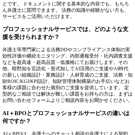
とです。 ドキュメントに関する基本的な内容でも、もちろ
ん弁護士に質問できます。 法務の知識や経験がない方も、
サービスをご活用いただけます。
プロフェッショナルサービスでは、どのような支
援を受けられますか？
弁護士等専門家による法務DDやコンプライアンス体制の実
効性評価や継続モニタリング、内部通報受付・社内調査支援
などを超高速・超高品質・低価格にてお届けします。その
他、暗黙知を言語化・形式知してAI活用のご支援やAI時代
の新しい組織設計・業務設計・人材育成のご支援、法務・知
財ROIC/KGI/KPI設計、知財管理体制構築のお手伝いなどお
客様の課題に合わせた個別のご支援を提供しています。 定
型的なご相談では解決が難しい課題をお持ちの方は、まずは
お問い合わせフォームよりご相談内容をお聞かせください。
AI＋BPOとプロフェッショナルサービスの違いは
何ですか？
AI＋BPOは、弁護士へのチャット相談や弁護士による契約